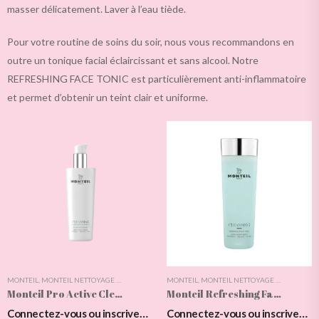
masser délicatement. Laver à l’eau tiède.
Pour votre routine de soins du soir, nous vous recommandons en
outre un tonique facial éclaircissant et sans alcool. Notre
REFRESHING FACE TONIC est particulièrement anti-inflammatoire
et permet d’obtenir un teint clair et uniforme.
MONTEIL
,
MONTEIL NETTOYAGE & EXFOLIATION
,
MONTEIL
NETTOYAGE & EXFOLIATION
,
MONTEIL NETTOYAGE & EXFOLIATION
,
SOINS DU VISA
Monteil Pro Active Cleanser
Monteil Refreshing Face Tonic
Connectez-vous ou inscrivez-vous pour voir les prix
Connectez-vous ou inscrivez-vous pour voir les prix