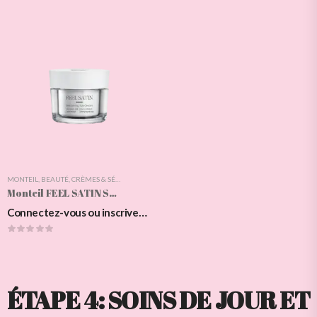
MONTEIL
,
BEAUTÉ
,
CRÈMES & SÉRUMS DES YEUX
,
FEEL SATIN
,
SOIN DES YEUX
,
SOINS DU VIS
Monteil FEEL SATIN Smoothing Eye Cream
Connectez-vous ou inscrivez-vous pour voir les prix
ÉTAPE 4: SOINS DE JOUR ET