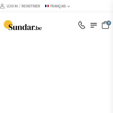
FRANÇAIS
LOG IN
/
REGISTREER
0