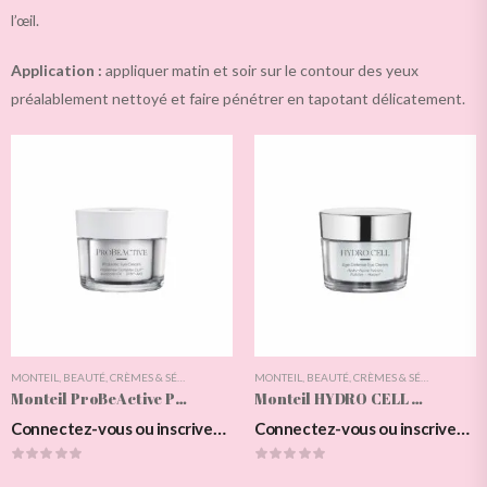
l’œil.
Application :
appliquer matin et soir sur le contour des yeux
préalablement nettoyé et faire pénétrer en tapotant délicatement.
MONTEIL
,
BEAUTÉ
,
CRÈMES & SÉRUMS DES YEUX
MONTEIL
,
PROBEACTIVE
,
BEAUTÉ
,
SOIN DES YEUX
,
CRÈMES & SÉRUMS DES YEUX
,
SOINS DU V
Monteil ProBeActive Probiotic Eye Cream
Monteil HYDRO CELL Age Defense Eye Cream
Connectez-vous ou inscrivez-vous pour voir les prix
Connectez-vous ou inscrivez-vous pour voir les prix