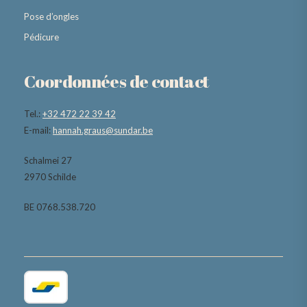
Pose d’ongles
Pédicure
Coordonnées de contact
Tel.:
+32 472 22 39 42
E-mail:
hannah.graus@sundar.be
Schalmei 27
2970 Schilde
BE 0768.538.720