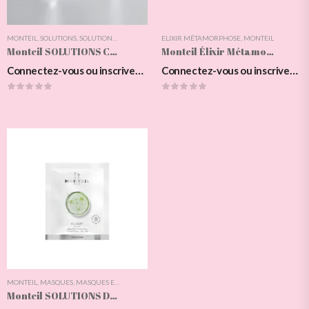
MONTEIL
,
SOLUTIONS
,
SOLUTIONS CLARIFY
ELIXIR MÉTAMORPHOSE
,
MONTEIL
Monteil SOLUTIONS CLARIFY SOS Pore Reducer
Monteil Élixir Métamorphose Retinol Drops, 30ml
Connectez-vous ou inscrivez-vous pour voir les prix
Connectez-vous ou inscrivez-vous pour voir les prix
MONTEIL
,
MASQUES
,
MASQUES EN TISSU
,
SOINS DU VISAGE
,
SOLUTIONS
,
SOLUTIONS MASQUES
Monteil SOLUTIONS Deep Clean Infusion Mask