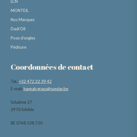
LCN
MONTEIL
Nos Marques
Dadi’Oil
Pose d’ongles
Pédicure
Coordonnées de contact
Tel.:
+32 472 22 39 42
E-mail:
hannah.graus@sundar.be
Schalmei 27
2970 Schilde
BE 0768.538.720