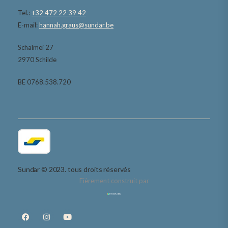
Tel.:
+32 472 22 39 42
E-mail:
hannah.graus@sundar.be
Schalmei 27
2970 Schilde
BE 0768.538.720
Sundar © 2023. tous droits réservés
Fièrement construit par