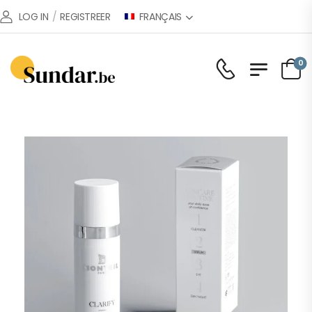
FRANÇAIS
LOG IN
/
REGISTREER
0