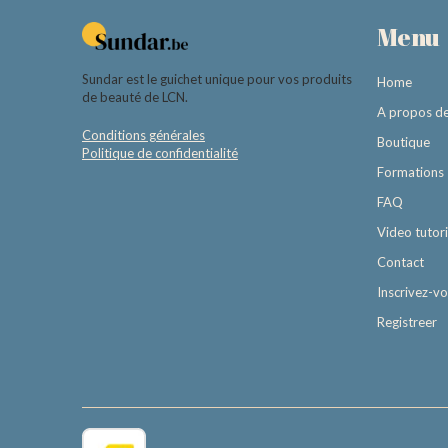
Menu
Sundar est le guichet unique pour vos produits
Home
de beauté de LCN.
A propos d
Conditions générales
Boutique
Politique de confidentialité
Formations
FAQ
Video tutori
Contact
Inscrivez-v
Registreer