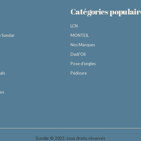
Catégories populair
LCN
e Sundar
MONTEIL
Nos Marques
Dadi’Oil
Pose d’ongles
als
Pédicure
ous
Sundar © 2023. tous droits réservés