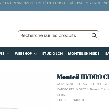
RO UN DES SALONS DE BEAUTÉ EN BELGIQUE – RÉSERVÉE AUX PROFESSI
UES
WEBSHOP
STUDIO LCN
MONTEIL SKINSIDE
SA
Monteil HYDRO CE
UGS :
HYDRO-CELL-AGE-DEFENSE-EYE
CATÉGORIES :
MONTEIL
,
Beauté
,
Crème
visage
ÉTIQUETTE :
MONTEIL