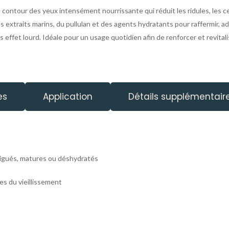
contour des yeux intensément nourrissante qui réduit les ridules, les cer
s extraits marins, du pullulan et des agents hydratants pour raffermir, a
 effet lourd. Idéale pour un usage quotidien afin de renforcer et revital
es
Application
Détails supplémentair
tigués, matures ou déshydratés
les du vieillissement