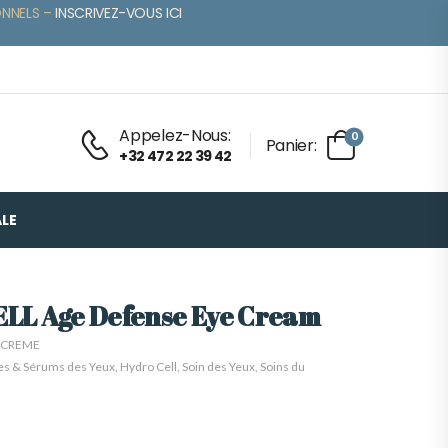
ONNELS –
INSCRIVEZ-VOUS ICI
Appelez-Nous:
0
Panier:
+32 472 22 39 42
LE
LL Age Defense Eye Cream
-CREME
s & Sérums des Yeux
,
Hydro Cell
,
Soin des Yeux
,
Soins du