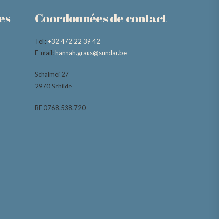
es
Coordonnées de contact
Tel.:
+32 472 22 39 42
E-mail:
hannah.graus@sundar.be
Schalmei 27
2970 Schilde
BE 0768.538.720