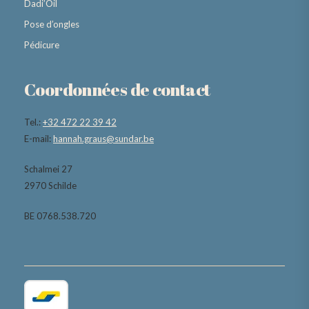
Dadi’Oil
Pose d’ongles
Pédicure
Coordonnées de contact
Tel.:
+32 472 22 39 42
E-mail:
hannah.graus@sundar.be
Schalmei 27
2970 Schilde
BE 0768.538.720