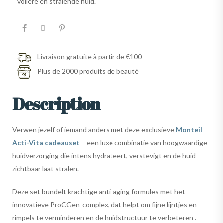
vollere en stralende huid.
Livraison gratuite à partir de €100
Plus de 2000 produits de beauté
Description
Verwen jezelf of iemand anders met deze exclusieve
Monteil
Acti-Vita cadeauset
– een luxe combinatie van hoogwaardige
huidverzorging die intens hydrateert, verstevigt en de huid
zichtbaar laat stralen.
Deze set bundelt krachtige anti-aging formules met het
innovatieve ProCGen-complex, dat helpt om fijne lijntjes en
rimpels te verminderen en de huidstructuur te verbeteren .