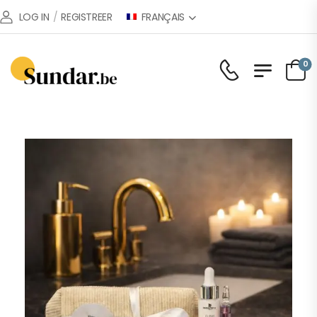
FRANÇAIS
LOG IN
/
REGISTREER
0