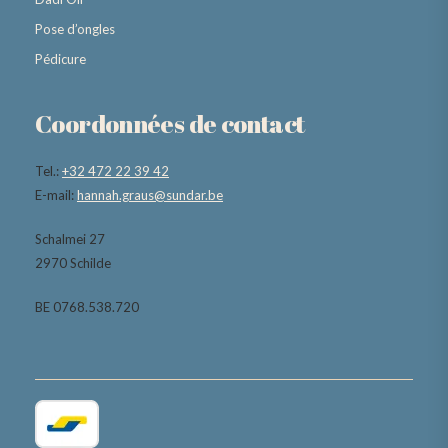
Pose d’ongles
Pédicure
Coordonnées de contact
Tel.:
+32 472 22 39 42
E-mail:
hannah.graus@sundar.be
Schalmei 27
2970 Schilde
BE 0768.538.720