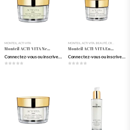
MONTEIL
,
ACTI VITA
MONTEIL
,
ACTI VITA
,
BEAUTÉ
,
CRÈMES & SÉRUMS DES YEUX
Monteil ACTI-VITA Neck Treatment ProCGen
Monteil ACTI-VITA Enriched Eye Creme ProCGen, 15ml
Connectez-vous ou inscrivez-vous pour voir les prix
Connectez-vous ou inscrivez-vous pour voir les prix