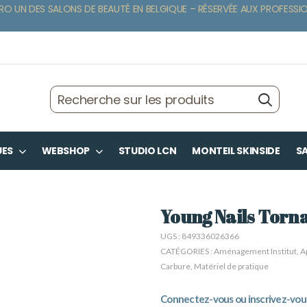
RO UN DES SALONS DE BEAUTÉ EN BELGIQUE – RÉSERVÉE AUX PROFESSI
UES
WEBSHOP
STUDIO LCN
MONTEIL SKINSIDE
SA
Young Nails Torna
UGS :
849336026366
CATÉGORIES :
Aménagement Institut
,
A
Carbure
,
Matériel de pratique
Connectez-vous ou inscrivez-vous 