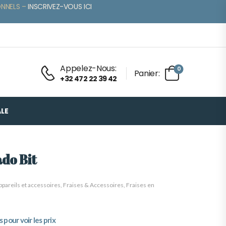
ONNELS –
INSCRIVEZ-VOUS ICI
Appelez-Nous:
0
Panier:
+32 472 22 39 42
LE
do Bit
ppareils et accessoires
,
Fraises & Accessoires
,
Fraises en
pour voir les prix