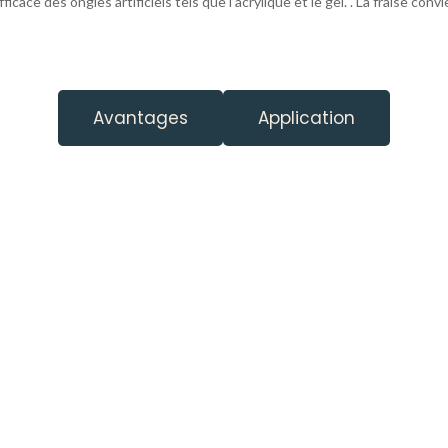
icace des ongles artificiels tels que l’acrylique et le gel.
. La fraise conv
Avantages
Application