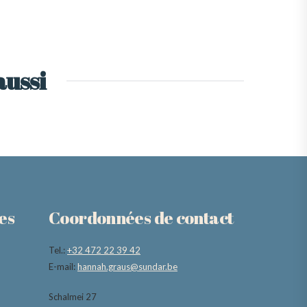
aussi
es
Coordonnées de contact
Tel.:
+32 472 22 39 42
E-mail:
hannah.graus@sundar.be
Schalmei 27