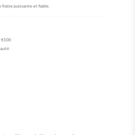
fraise puissante et fiable.
e €100
eauté