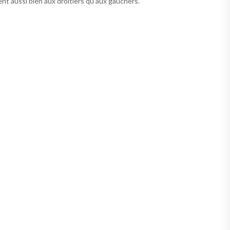
ient aussi bien aux droitiers qu’aux gauchers.