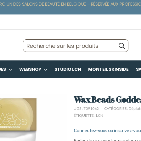
RO UN DES SALONS DE BEAUTÉ EN BELGIQUE – RÉSERVÉE AUX PROFESSI
UES
WEBSHOP
STUDIO LCN
MONTEIL SKINSIDE
SA
Wax Beads Godde
UGS :
7091062
CATÉGORIES :
Dépilat
ÉTIQUETTE :
LCN
Connectez-vous ou inscrivez-vous 
Perles de cire pour les grandes su