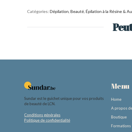
Catégories:
Dépilation
,
Beauté
,
Épilation à la Résine & A
Peut
Menu
Sundar est le guichet unique pour vos produits
Home
de beauté de LCN.
A propos d
Conditions générales
Boutique
Politique de confidentialité
Formations