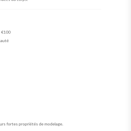
e €100
eauté
eurs fortes propriétés de modelage.