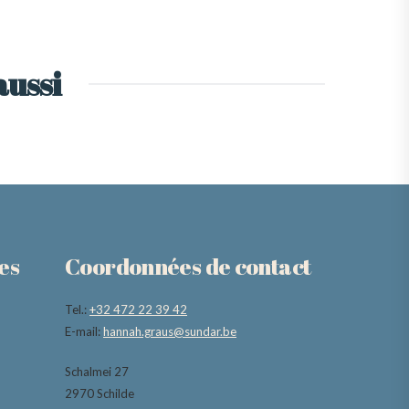
aussi
es
Coordonnées de contact
Tel.:
+32 472 22 39 42
E-mail:
hannah.graus@sundar.be
Schalmei 27
2970 Schilde