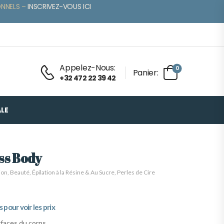
ONNELS –
INSCRIVEZ-VOUS ICI
Appelez-Nous:
0
Panier:
+32 472 22 39 42
LE
ss Body
ion
,
Beauté
,
Épilation à la Résine & Au Sucre
,
Perles de Cire
pour voir les prix
rfaces du corps.