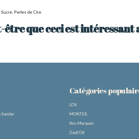
u Sucre
,
Perles de Cire
-être que ceci est intéressant 
Catégories populair
LCN
e Sundar
MONTEIL
Nos Marques
Dadi’Oil