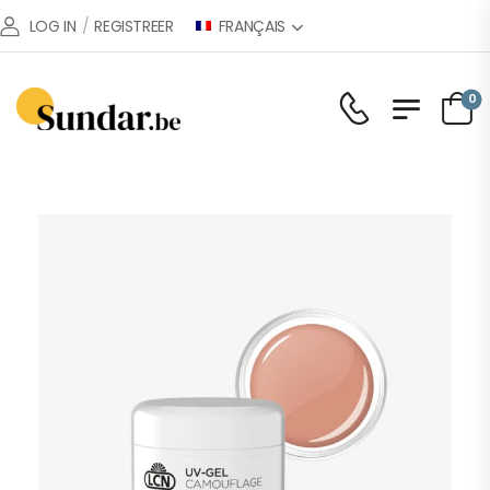
FRANÇAIS
LOG IN
/
REGISTREER
0