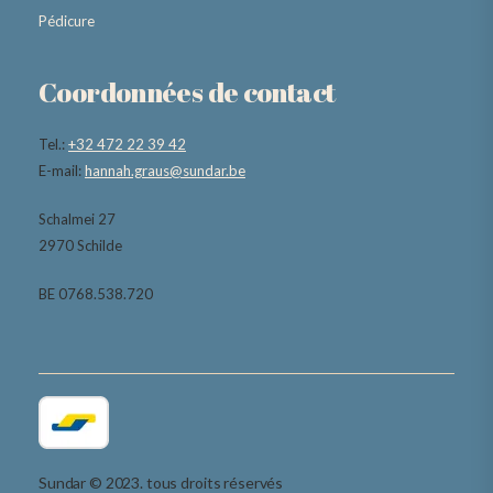
Pédicure
Coordonnées de contact
Tel.:
+32 472 22 39 42
E-mail:
hannah.graus@sundar.be
Schalmei 27
2970 Schilde
BE 0768.538.720
Sundar © 2023. tous droits réservés