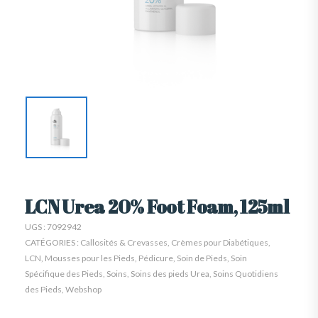
LCN Urea 20% Foot Foam, 125ml
UGS :
7092942
CATÉGORIES :
Callosités & Crevasses
,
Crèmes pour Diabétiques
,
LCN
,
Mousses pour les Pieds
,
Pédicure
,
Soin de Pieds
,
Soin
Spécifique des Pieds
,
Soins
,
Soins des pieds Urea
,
Soins Quotidiens
des Pieds
,
Webshop