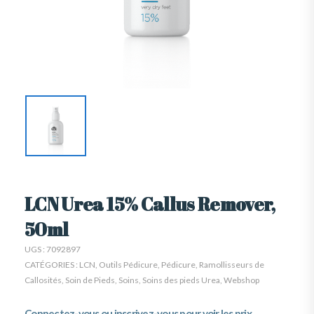
LCN Urea 15% Callus Remover,
50ml
UGS :
7092897
CATÉGORIES :
LCN
,
Outils Pédicure
,
Pédicure
,
Ramollisseurs de
Callosités
,
Soin de Pieds
,
Soins
,
Soins des pieds Urea
,
Webshop
Connectez-vous ou inscrivez-vous pour voir les prix