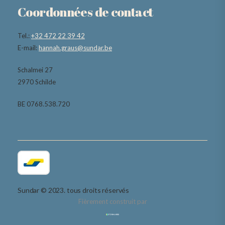
Coordonnées de contact
Tel.:
+32 472 22 39 42
E-mail:
hannah.graus@sundar.be
Schalmei 27
2970 Schilde
BE 0768.538.720
Sundar © 2023. tous droits réservés
Fièrement construit par