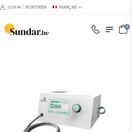
FRANÇAIS
LOG IN
/
REGISTREER
0