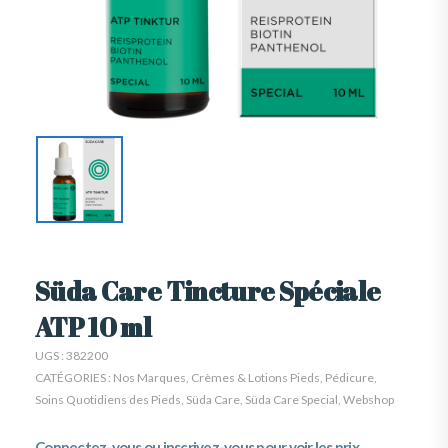
Süda Care Tincture Spéciale
ATP 10 ml
UGS :
382200
CATÉGORIES :
Nos Marques
,
Crèmes & Lotions Pieds
,
Pédicure
,
Soins Quotidiens des Pieds
,
Süda Care
,
Süda Care Special
,
Webshop
Connectez-vous ou inscrivez-vous pour voir les prix