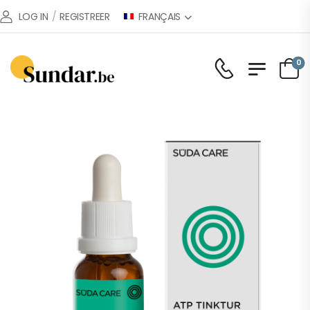
FRANÇAIS
LOG IN
/
REGISTREER
0