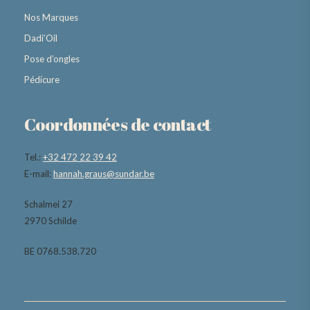
Nos Marques
Dadi’Oil
Pose d’ongles
Pédicure
Coordonnées de contact
Tel.:
+32 472 22 39 42
E-mail:
hannah.graus@sundar.be
Schalmei 27
2970 Schilde
BE 0768.538.720