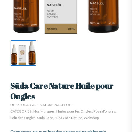
Süda Care Nature Huile pour
Ongles
UGS :
SUDA-CARE-NATURE-NAGELOLIE
CATÉGORIES :
Nos Marques
,
Huiles pour les Ongles
,
Pose d'ongles
,
Soin des Ongles
,
Süda Care
,
Süda Care Nature
,
Webshop
Connectez-vous ou inscrivez-vous pour voir les prix