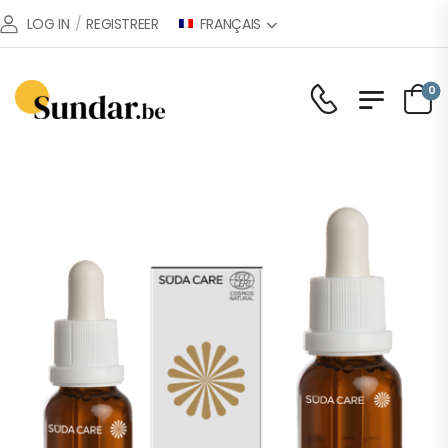
FRANÇAIS
LOG IN
/
REGISTREER
0