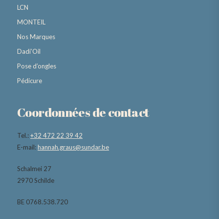
LCN
MONTEIL
Nos Marques
Dadi’Oil
Pose d’ongles
Pédicure
Coordonnées de contact
Tel.:
+32 472 22 39 42
E-mail:
hannah.graus@sundar.be
Schalmei 27
2970 Schilde
BE 0768.538.720