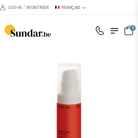
FRANÇAIS
LOG IN
/
REGISTREER
0