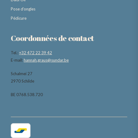
Pose d’ongles
Pédicure
Coordonnées de contact
Tel.:
+32 472 22 39 42
E-mail:
hannah.graus@sundar.be
Schalmei 27
2970 Schilde
BE 0768.538.720