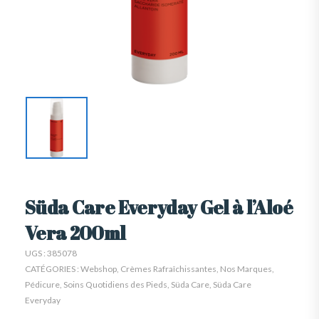
Süda Care Everyday Gel à l’Aloé
Vera 200ml
UGS :
385078
CATÉGORIES :
Webshop
,
Crèmes Rafraîchissantes
,
Nos Marques
,
Pédicure
,
Soins Quotidiens des Pieds
,
Süda Care
,
Süda Care
Everyday