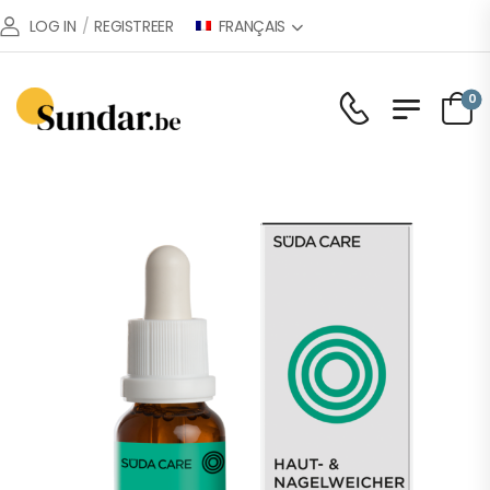
FRANÇAIS
LOG IN
/
REGISTREER
0