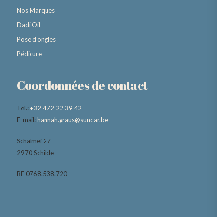
Nos Marques
Dadi’Oil
Pose d’ongles
Pédicure
Coordonnées de contact
Tel.:
+32 472 22 39 42
E-mail:
hannah.graus@sundar.be
Schalmei 27
2970 Schilde
BE 0768.538.720