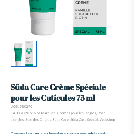
Süda Care Crème Spéciale
pour les Cuticules 75 ml
UGS :
380290
CATÉGORIES :
Nos Marques
,
Crèmes pour les Ongles
,
Pose
d'ongles
,
Soin des Ongles
,
Süda Care
,
Süda Care Special
,
Webshop
Connectez-vous ou inscrivez-vous pour voir les prix