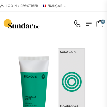
FRANÇAIS
LOG IN
/
REGISTREER
0