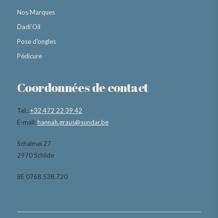
Nos Marques
Dadi’Oil
Pose d’ongles
Pédicure
Coordonnées de contact
Tel.:
+32 472 22 39 42
E-mail:
hannah.graus@sundar.be
Schalmei 27
2970 Schilde
BE 0768.538.720