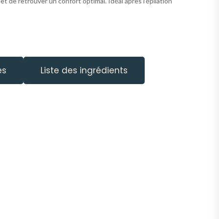
et de retrouver un confort optimal. Idéal après l’épilation
es
Liste des ingrédients