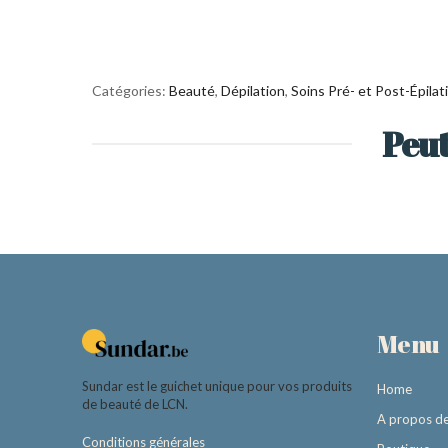
Catégories:
Beauté
,
Dépilation
,
Soins Pré- et Post-Épilat
Peut
Menu
Sundar est le guichet unique pour vos produits
Home
de beauté de LCN.
A propos d
Conditions générales