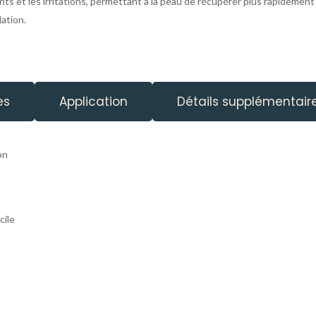
ents et les irritations, permettant à la peau de récupérer plus rapidement 
lation.
es
Application
Détails supplémentair
on
cile