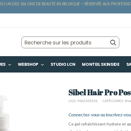
RO UN DES SALONS DE BEAUTÉ EN BELGIQUE – RÉSERVÉE AUX PROFESSI
UES
WEBSHOP
STUDIO LCN
MONTEIL SKINSIDE
SA
Sibel Hair Pro Po
UGS :
MAZ103526
CATÉGORIES :
Bea
Connectez-vous ou inscrivez-vous 
Ce gel rafraîchissant hydrate et apa