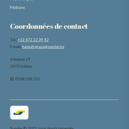
Pédicure
Coordonnées de contact
Tel.:
+32 472 22 39 42
E-mail:
hannah.graus@sundar.be
Schalmei 27
2970 Schilde
BE 0768.538.720
Sundar © 2023. tous droits réservés