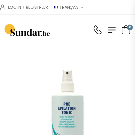
FRANÇAIS
LOG IN
/
REGISTREER
0