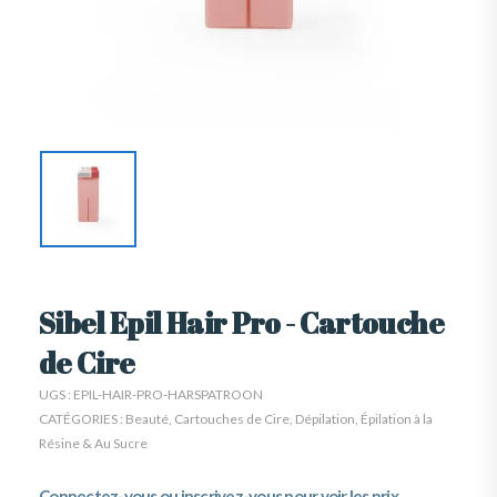
Sibel Epil Hair Pro - Cartouche
de Cire
UGS :
EPIL-HAIR-PRO-HARSPATROON
CATÉGORIES :
Beauté
,
Cartouches de Cire
,
Dépilation
,
Épilation à la
Résine & Au Sucre
Connectez-vous ou inscrivez-vous pour voir les prix