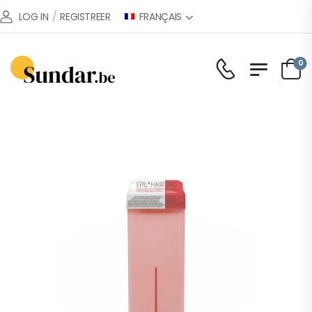
FRANÇAIS
LOG IN
/
REGISTREER
0