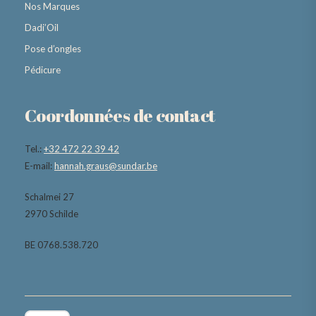
Nos Marques
Dadi’Oil
Pose d’ongles
Pédicure
Coordonnées de contact
Tel.:
+32 472 22 39 42
E-mail:
hannah.graus@sundar.be
Schalmei 27
2970 Schilde
BE 0768.538.720