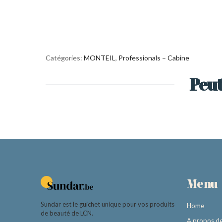
Catégories:
MONTEIL
,
Professionals – Cabine
Peut
Menu
Sundar est le guichet unique pour vos produits
Home
de beauté de LCN.
A propos d