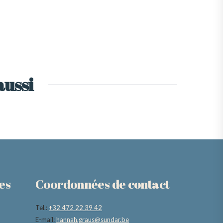
aussi
es
Coordonnées de contact
Tel.:
+32 472 22 39 42
E-mail:
hannah.graus@sundar.be