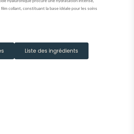
acide hyaluronique procure une hydratation intense,
film collant, constituant la base idéale pour les soins
es
Liste des ingrédients