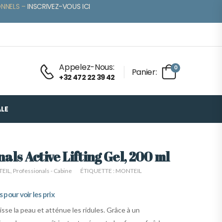
ONNELS –
INSCRIVEZ-VOUS ICI
Appelez-Nous:
0
Panier:
+32 472 22 39 42
LE
als Active Lifting Gel, 200 ml
EIL
,
Professionals - Cabine
ÉTIQUETTE :
MONTEIL
pour voir les prix
lisse la peau et atténue les ridules. Grâce à un