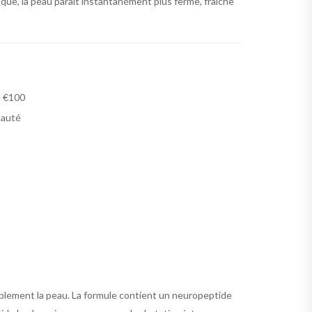
ique, la peau paraît instantanément plus ferme, fraîche
e €100
eauté
siblement la peau. La formule contient un neuropeptide