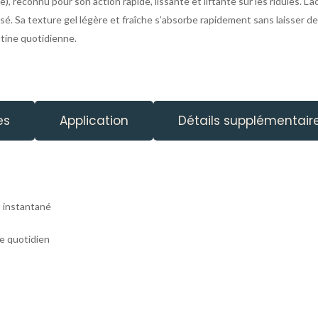
 reconnu pour son action rapide, lissante et liftante sur les ridules. L’
isé. Sa texture gel légère et fraîche s’absorbe rapidement sans laisser de 
outine quotidienne.
es
Application
Détails supplémentair
t instantané
ge quotidien