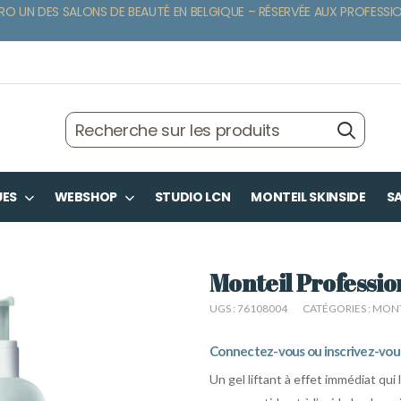
RO UN DES SALONS DE BEAUTÉ EN BELGIQUE – RÉSERVÉE AUX PROFESSI
UES
WEBSHOP
STUDIO LCN
MONTEIL SKINSIDE
SA
Monteil Profession
UGS :
76108004
CATÉGORIES :
MONT
Connectez-vous ou inscrivez-vous 
Un gel liftant à effet immédiat qui 