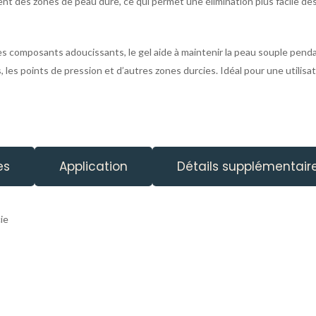
ment des zones de peau dure, ce qui permet une élimination plus facile de
es composants adoucissants, le gel aide à maintenir la peau souple penda
, les points de pression et d’autres zones durcies. Idéal pour une utilisa
es
Application
Détails supplémentair
ie