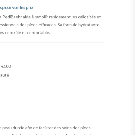
pour voir les prix
 PediBaehr aide à ramollir rapidement les callosités et
essionnels des pieds efficaces. Sa formule hydratante
tés contrôlé et confortable.
e €100
eauté
e peau durcie afin de faciliter des soins des pieds