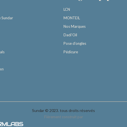
LCN
e Sundar
MONTEIL
Nos Marques
Dadi’Oil
Pose d’ongles
als
Pédicure
ous
Sundar © 2023. tous droits réservés
Fièrement construit par