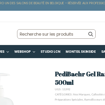
RO UN DES SALONS DE BEAUTÉ EN BELGIQUE – RÉSERVÉE AUX PROFESSI
UES
WEBSHOP
STUDIO LCN
MONTEIL SKINSIDE
SA
PediBaehr Gel Ram
500ml
UGS :
11392
CATÉGORIES :
Nos Marques
,
Callosités
Préparations Spéciales
,
Ramollisseurs de