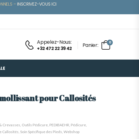
ONNELS –
INSCRIVEZ-VOUS ICI
Appelez-Nous:
0
Panier:
+32 472 22 39 42
LE
ollissant pour Callosités
 & Crevasses
,
Outils Pédicure
,
PEDIBAEHR
,
Pédicure
,
 Callosités
,
Soin Spécifique des Pieds
,
Webshop