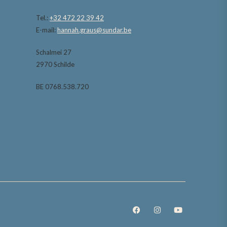
Tel.:
+32 472 22 39 42
E-mail:
hannah.graus@sundar.be
Schalmei 27
2970 Schilde
BE 0768.538.720