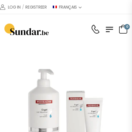
FRANÇAIS
LOG IN
/
REGISTREER
0