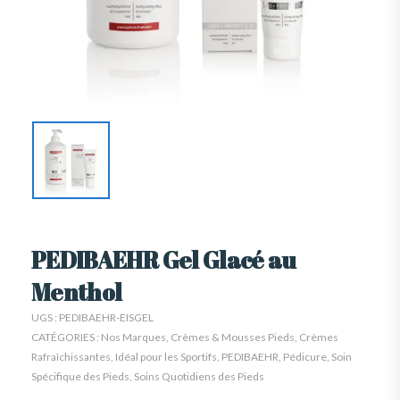
PEDIBAEHR Gel Glacé au
Menthol
UGS :
PEDIBAEHR-EISGEL
CATÉGORIES :
Nos Marques
,
Crèmes & Mousses Pieds
,
Crèmes
Rafraîchissantes
,
Idéal pour les Sportifs
,
PEDIBAEHR
,
Pédicure
,
Soin
Spécifique des Pieds
,
Soins Quotidiens des Pieds