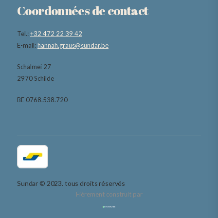
Coordonnées de contact
Tel.:
+32 472 22 39 42
E-mail:
hannah.graus@sundar.be
Schalmei 27
2970 Schilde
BE 0768.538.720
Sundar © 2023. tous droits réservés
Fièrement construit par