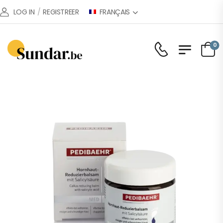
FRANÇAIS
LOG IN
/
REGISTREER
0