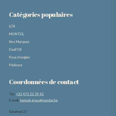
Catégories populaires
LCN
MONTEIL
Nos Marques
Dadi’Oil
Pose d’ongles
Pédicure
Coordonnées de contact
Tel.:
+32 472 22 39 42
E-mail:
hannah.graus@sundar.be
Schalmei 27