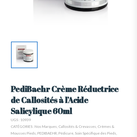
PediBaehr Crème Réductrice
de Callosités à l’Acide
Salicylique 60ml
UGS :
10939
CATÉGORIES :
Nos Marques
,
Callosités & Crevasses
,
Crèmes &
Mousses Pieds
,
PEDIBAEHR
,
Pédicure
,
Soin Spécifique des Pieds
,