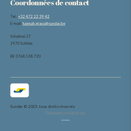
Coordonnées de contact
Tel.:
+32 472 22 39 42
E-mail:
hannah.graus@sundar.be
Schalmei 27
2970 Schilde
BE 0768.538.720
Sundar © 2023. tous droits réservés
Fièrement construit par