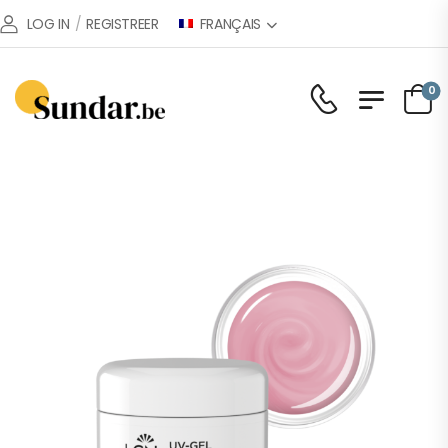
FRANÇAIS
LOG IN
/
REGISTREER
0