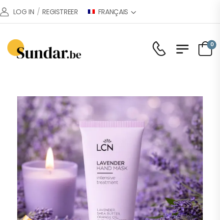
FRANÇAIS
LOG IN
/
REGISTREER
0