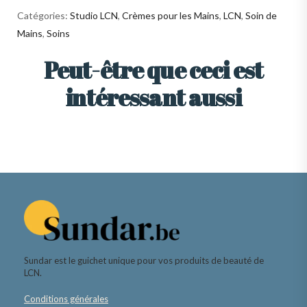
Catégories:
Studio LCN
,
Crèmes pour les Mains
,
LCN
,
Soin de
Mains
,
Soins
Peut-être que ceci est
intéressant aussi
Sundar est le guichet unique pour vos produits de beauté de
LCN.
Conditions générales