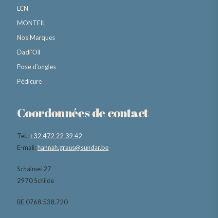
LCN
MONTEIL
Nos Marques
Dadi’Oil
Pose d’ongles
Pédicure
Coordonnées de contact
Tel.:
+32 472 22 39 42
E-mail:
hannah.graus@sundar.be
Schalmei 27
2970 Schilde
BE 0768.538.720