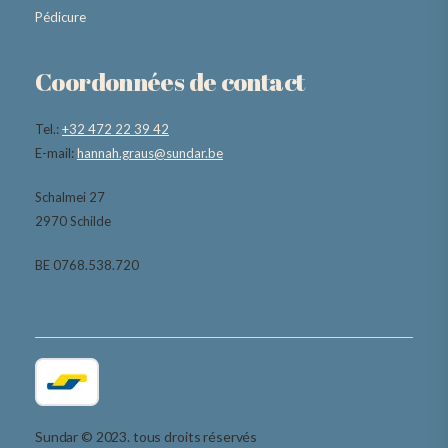
Pédicure
Coordonnées de contact
Tel.:
+32 472 22 39 42
E-mail:
hannah.graus@sundar.be
Schalmei 27
2970 Schilde
BE 0768.538.720
Sundar © 2023. tous droits réservés