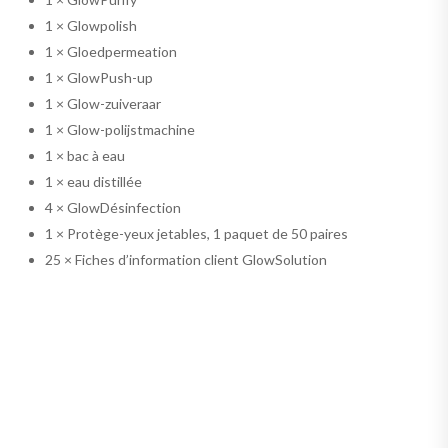
1 × Glowpolish
1 × Gloedpermeation
1 × GlowPush-up
1 × Glow-zuiveraar
1 × Glow-polijstmachine
1 × bac à eau
1 × eau distillée
4 × GlowDésinfection
1 × Protège-yeux jetables, 1 paquet de 50 paires
25 × Fiches d’information client GlowSolution