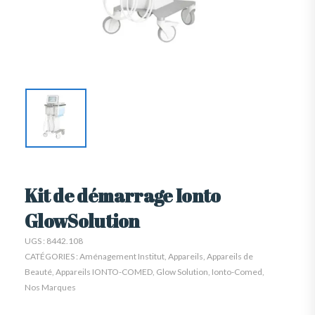
Kit de démarrage Ionto
GlowSolution
UGS :
8442.108
CATÉGORIES :
Aménagement Institut
,
Appareils
,
Appareils de
Beauté
,
Appareils IONTO-COMED
,
Glow Solution
,
Ionto-Comed
,
Nos Marques