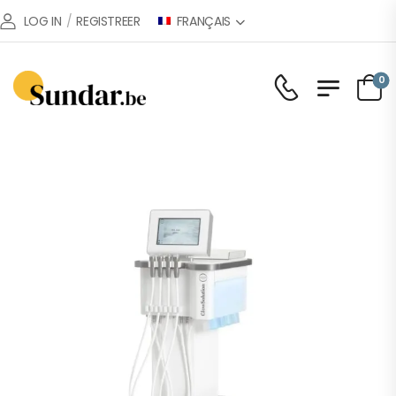
FRANÇAIS
LOG IN
/
REGISTREER
0