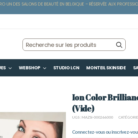
RO UN DES SALONS DE BEAUTÉ EN BELGIQUE – RÉSERVÉE AUX PROFESSI
UES
WEBSHOP
STUDIO LCN
MONTEIL SKINSIDE
SA
Ion Color Brillia
(Vide)
UGS :
MAZSI-000266000
CATÉGORIE
Connectez-vous ou inscrivez-vous 