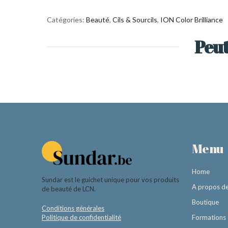
Catégories:
Beauté
,
Cils & Sourcils
,
ION Color Brilliance
Peut
Menu
Home
Sundar est le guichet unique pour vos produits
A propos d
de beauté de LCN.
Boutique
Conditions générales
Politique de confidentialité
Formations