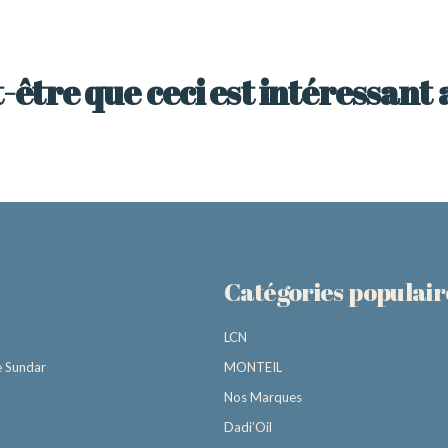
-être que ceci est intéressant 
Catégories populair
LCN
e Sundar
MONTEIL
Nos Marques
Dadi’Oil