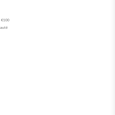
e €100
eauté