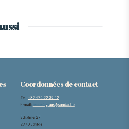
aussi
es
Coordonnées de contact
Tel.:
+32 472 22 39 42
E-mail:
hannah.graus@sundar.be
Schalmei 27
2970 Schilde