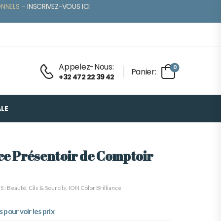
ONNELS –
INSCRIVEZ-VOUS ICI
Appelez-Nous:
0
Panier:
+32 472 22 39 42
LE
nce Présentoir de Comptoir
S :
Beauté
,
Cils & Sourcils
,
ION Color Brilliance
pour voir les prix