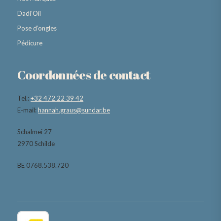
Dadi’Oil
Pose d’ongles
Pédicure
Coordonnées de contact
Tel.:
+32 472 22 39 42
E-mail:
hannah.graus@sundar.be
Schalmei 27
2970 Schilde
BE 0768.538.720