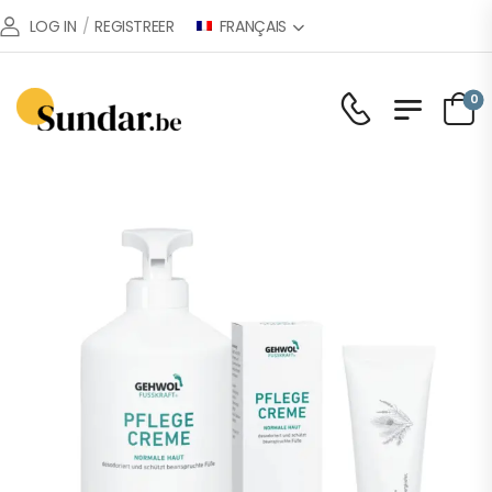
FRANÇAIS
LOG IN
/
REGISTREER
0