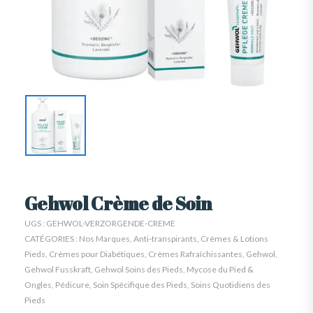
Gehwol Crème de Soin
UGS :
GEHWOL-VERZORGENDE-CREME
CATÉGORIES :
Nos Marques
,
Anti-transpirants
,
Crèmes & Lotions
Pieds
,
Crèmes pour Diabétiques
,
Crèmes Rafraîchissantes
,
Gehwol
,
Gehwol Fusskraft
,
Gehwol Soins des Pieds
,
Mycose du Pied &
Ongles
,
Pédicure
,
Soin Spécifique des Pieds
,
Soins Quotidiens des
Pieds