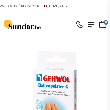
FRANÇAIS
LOG IN
/
REGISTREER
0