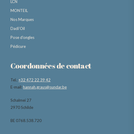
LCN
MONTEIL
Nos Marques
Dadi’Oil
Pose d’ongles
Pédicure
Coordonnées de contact
Tel.:
+32 472 22 39 42
E-mail:
hannah.graus@sundar.be
Schalmei 27
2970 Schilde
BE 0768.538.720