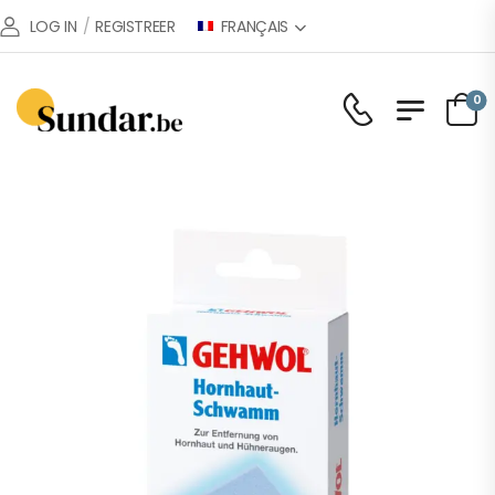
FRANÇAIS
LOG IN
/
REGISTREER
0