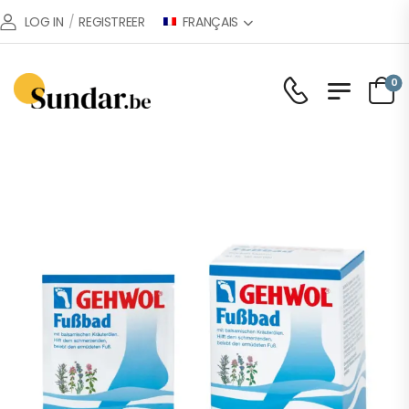
FRANÇAIS
LOG IN
/
REGISTREER
0