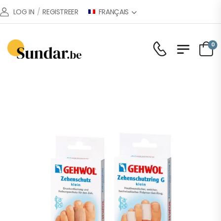
FRANÇAIS
LOG IN
/
REGISTREER
0