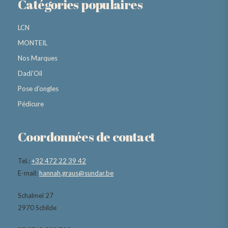
Catégories populaires
LCN
MONTEIL
Nos Marques
Dadi’Oil
Pose d’ongles
Pédicure
Coordonnées de contact
Tel.:
+32 472 22 39 42
E-mail:
hannah.graus@sundar.be
Schalmei 27
2970 Schilde