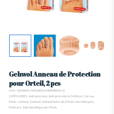
Gehwol Anneau de Protection
pour Orteil, 2 pcs
UGS :
GEHWOL-TEENBESCHERMRING-G
CATÉGORIES :
Anti-pression
,
Anti-pression & Orthèse
,
Cors au
Pieds
,
Gehwol
,
Gehwol
,
Gehwol Soins des Pieds
,
Nos Marques
,
Pédicure
,
Soin Spécifique des Pieds