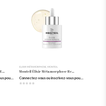
ELIXIR MÉTAMORPHOSE
,
MONTEIL
Monteil ÉLIXIR MÉTAMORPHOSE 4-Way Hyaluronic Serum
Monteil Élixir Métamorphose Retinol Drops, 30ml
Connectez-vous ou inscrivez-vous pour voir les prix
Connectez-vous ou inscrivez-vous pour voir les prix