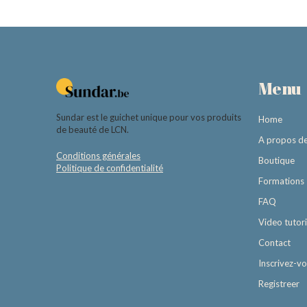
Menu
Sundar est le guichet unique pour vos produits
Home
de beauté de LCN.
A propos d
Conditions générales
Boutique
Politique de confidentialité
Formations
FAQ
Video tutori
Contact
Inscrivez-v
Registreer