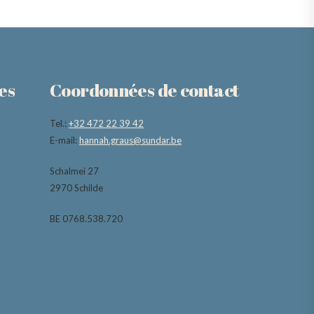
es
Coordonnées de contact
Tel.:
+32 472 22 39 42
E-mail:
hannah.graus@sundar.be
Schalmei 27
2970 Schilde
BE 0768.538.720