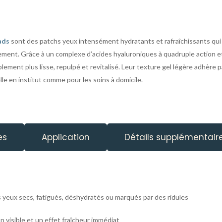
ads
sont des patchs yeux intensément hydratants et rafraîchissants qu
ment. Grâce à un complexe d’acides hyaluroniques à quadruple action et à 
iblement plus lisse, repulpé et revitalisé. Leur texture gel légère adhèr
elle en institut comme pour les soins à domicile.
es
Application
Détails supplémentair
yeux secs, fatigués, déshydratés ou marqués par des ridules
n visible et un effet fraîcheur immédiat