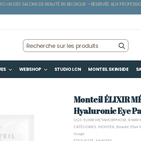
RO UN DES SALONS DE BEAUTÉ EN BELGIQUE – RÉSERVÉE AUX PROFESSI
UES
WEBSHOP
STUDIO LCN
MONTEIL SKINSIDE
SA
Monteil ÉLIXIR 
Hyaluronic Eye P
UGS :
ELIXIR-METAMORPHOSE-4-WAY-
CATÉGORIES :
MONTEIL
,
Beauté
,
Elixi
visage
ÉTIQUETTE :
MONTEIL