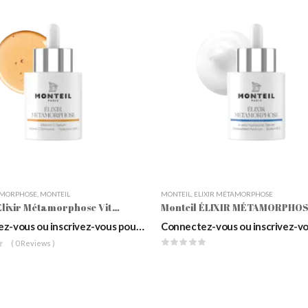
AMORPHOSE
,
MONTEIL
MONTEIL
,
ELIXIR MÉTAMORPHOSE
Monteil Elixir Métamorphose Vitamin C Serum
Connectez-vous ou inscrivez-vous pour voir les prix
( 0 Reviews )