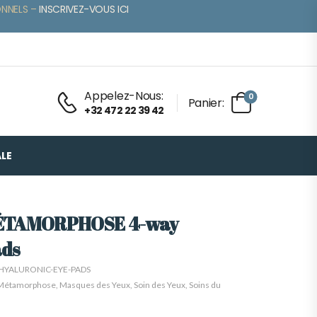
ONNELS –
INSCRIVEZ-VOUS ICI
Appelez-Nous:
0
Panier:
+32 472 22 39 42
LE
MÉTAMORPHOSE 4-way
ads
HYALURONIC-EYE-PADS
r Métamorphose
,
Masques des Yeux
,
Soin des Yeux
,
Soins du