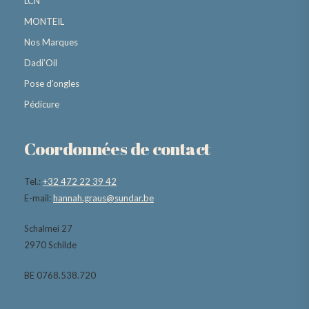
LCN
MONTEIL
Nos Marques
Dadi’Oil
Pose d’ongles
Pédicure
Coordonnées de contact
Tel.:
+32 472 22 39 42
E-mail:
hannah.graus@sundar.be
Schalmei 27
2970 Schilde
BE 0768.538.720