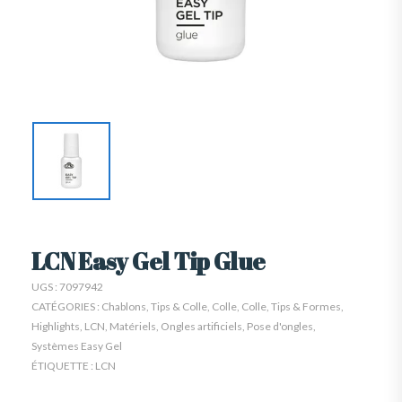
LCN Easy Gel Tip Glue
UGS :
7097942
CATÉGORIES :
Chablons, Tips & Colle
,
Colle
,
Colle, Tips & Formes
,
Highlights
,
LCN
,
Matériels
,
Ongles artificiels
,
Pose d'ongles
,
Systèmes Easy Gel
ÉTIQUETTE :
LCN