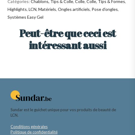
Catégories:
Chablons, Tips & Colle
,
Colle
,
Colle, Tips & Formes
,
Highlights
,
LCN
,
Matériels
,
Ongles artificiels
,
Pose d’ongles
,
Systèmes Easy Gel
Peut-être que ceci est
intéressant aussi
Sundar est le guichet unique pour vos produits de beauté de
LCN.
Conditions générales
Politique de confidentialité