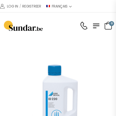
FRANÇAIS
LOG IN
/
REGISTREER
0