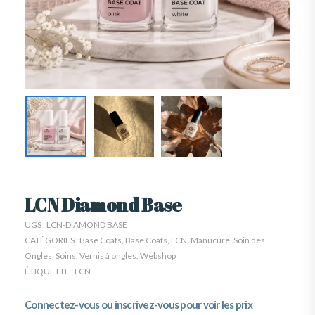
LCN Diamond Base
UGS :
LCN-DIAMOND BASE
CATÉGORIES :
Base Coats
,
Base Coats
,
LCN
,
Manucure
,
Soin des
Ongles
,
Soins
,
Vernis à ongles
,
Webshop
ÉTIQUETTE :
LCN
Connectez-vous ou inscrivez-vous pour voir les prix