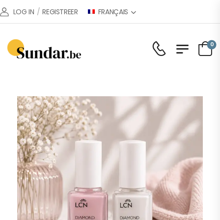
FRANÇAIS
LOG IN
/
REGISTREER
0