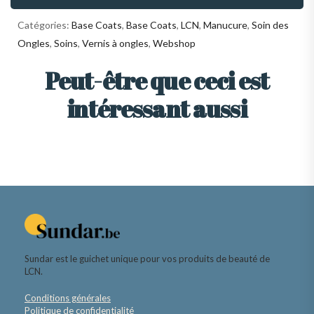
Catégories:
Base Coats
,
Base Coats
,
LCN
,
Manucure
,
Soin des
Ongles
,
Soins
,
Vernis à ongles
,
Webshop
Peut-être que ceci est
intéressant aussi
Sundar est le guichet unique pour vos produits de beauté de
LCN.
Conditions générales
Politique de confidentialité