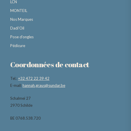
LCN
MONTEIL
Nos Marques
Dadi’Oil
Pose d’ongles
Pédicure
Coordonnées de contact
Tel.:
+32 472 22 39 42
E-mail:
hannah.graus@sundar.be
Schalmei 27
2970 Schilde
BE 0768.538.720