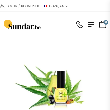
FRANÇAIS
LOG IN
/
REGISTREER
0