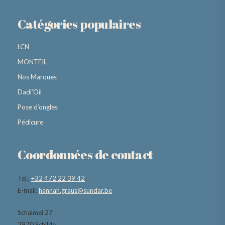
Catégories populaires
LCN
MONTEIL
Nos Marques
Dadi’Oil
Pose d’ongles
Pédicure
Coordonnées de contact
Tel.:
+32 472 22 39 42
E-mail:
hannah.graus@sundar.be
Schalmei 27
2970 Schilde