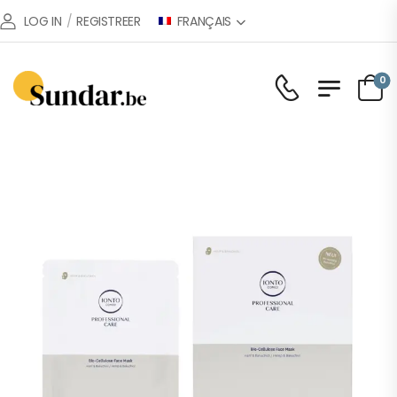
FRANÇAIS
LOG IN
/
REGISTREER
0