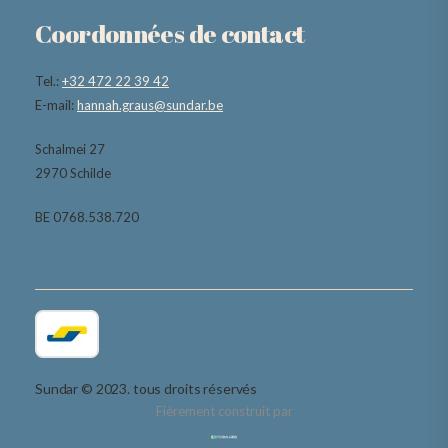
Coordonnées de contact
Tel.:
+32 472 22 39 42
E-mail:
hannah.graus@sundar.be
Schalmei 27
2970 Schilde
BE 0768.538.720
Sundar © 2023. tous droits réservés
Fièrement construit par