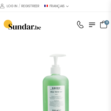
FRANÇAIS
LOG IN
/
REGISTREER
0