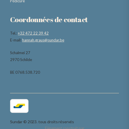
Pédicure
Coordonnées de contact
Tel.:
+32 472 22 39 42
E-mail:
hannah.graus@sundar.be
Schalmei 27
2970 Schilde
BE 0768.538.720
Sundar © 2023. tous droits réservés
Fièrement construit par