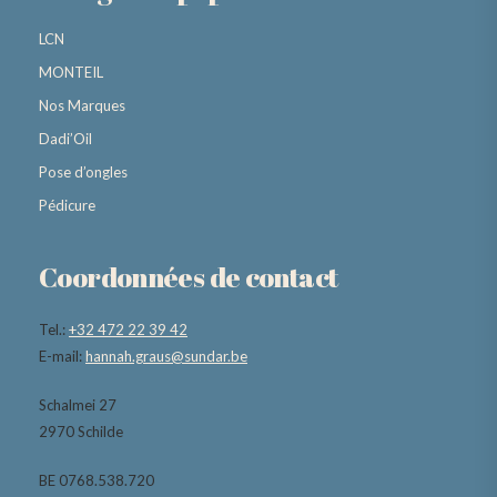
LCN
MONTEIL
Nos Marques
Dadi’Oil
Pose d’ongles
Pédicure
Coordonnées de contact
Tel.:
+32 472 22 39 42
E-mail:
hannah.graus@sundar.be
Schalmei 27
2970 Schilde
BE 0768.538.720