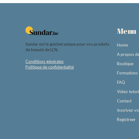
Menu
Sundar est le guichet unique pour vos produits
Home
de beauté de LCN.
A propos d
Conditions générales
Boutique
Politique de confidentialité
Formations
FAQ
Video tutori
Contact
Inscrivez-v
Registreer