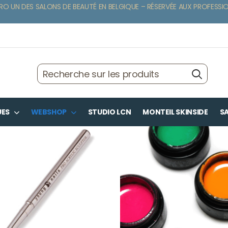
RO UN DES SALONS DE BEAUTÉ EN BELGIQUE – RÉSERVÉE AUX PROFESSI
UES
WEBSHOP
STUDIO LCN
MONTEIL SKINSIDE
SA