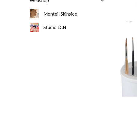
Webshop
Monteil Skinside
Studio LCN