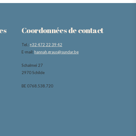
es
Coordonnées de contact
Tel.:
+32 472 22 39 42
E-mail:
hannah.graus@sundar.be
Schalmei 27
2970 Schilde
BE 0768.538.720