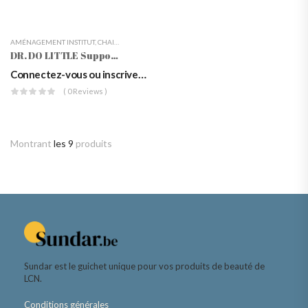
AMÉNAGEMENT INSTITUT
,
CHAISES DE TRAVAIL
,
MOBILIER
DR. DO LITTLE Support De Jambe Avec Sac
Connectez-vous ou inscrivez-vous pour voir les prix
( 0 Reviews )
Montrant
les 9
produits
Sundar est le guichet unique pour vos produits de beauté de
LCN.
Conditions générales