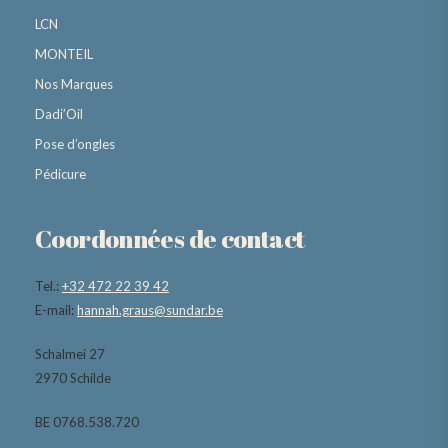
LCN
MONTEIL
Nos Marques
Dadi’Oil
Pose d’ongles
Pédicure
Coordonnées de contact
Tel.:
+32 472 22 39 42
E-mail:
hannah.graus@sundar.be
Schalmei 27
2970 Schilde
BE 0768.538.720