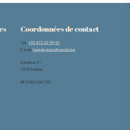
es
Coordonnées de contact
Tel.:
+32 472 22 39 42
E-mail:
hannah.graus@sundar.be
Schalmei 27
2970 Schilde
BE 0768.538.720