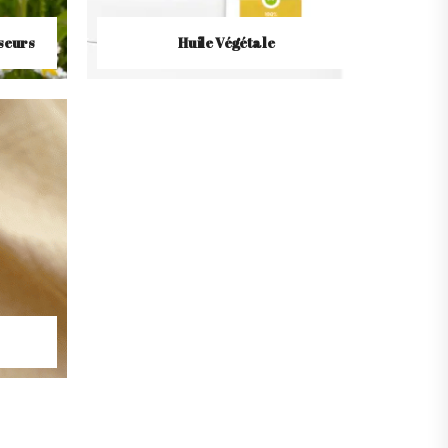
seurs
Huile Végétale