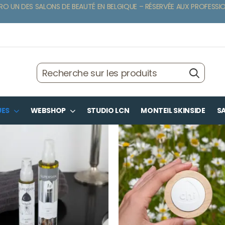
RO UN DES SALONS DE BEAUTÉ EN BELGIQUE – RÉSERVÉE AUX PROFESSI
UES
WEBSHOP
STUDIO LCN
MONTEIL SKINSIDE
SA