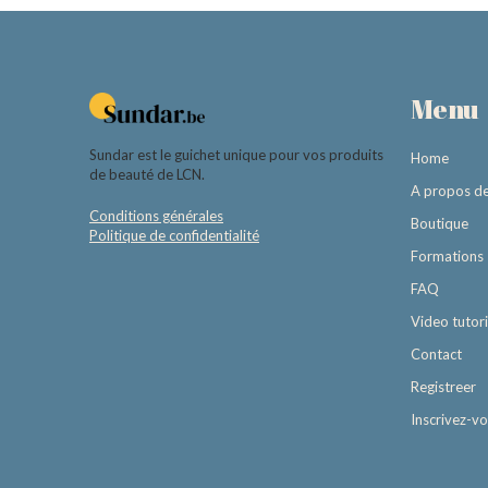
Menu
Sundar est le guichet unique pour vos produits
Home
de beauté de LCN.
A propos d
Conditions générales
Boutique
Politique de confidentialité
Formations
FAQ
Video tutori
Contact
Registreer
Inscrivez-v