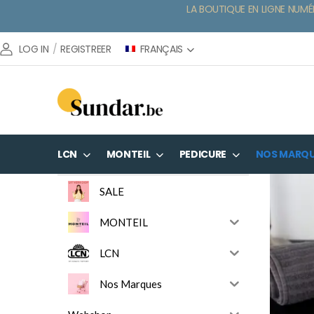
LA BOUTIQUE EN LIGNE NUMÉ
FRANÇAIS
LOG IN
/
REGISTREER
LCN
MONTEIL
PEDICURE
NOS MARQ
SALE
MONTEIL
LCN
Nos Marques